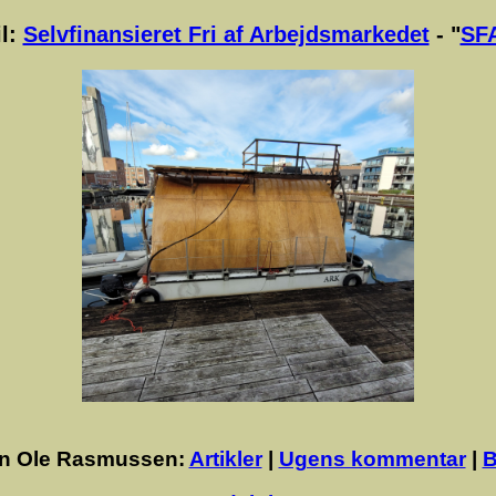
il:
Selvfinansieret Fri af Arbejdsmarkedet
- "
SFA
n Ole Rasmussen:
Artikler
|
Ugens kommentar
|
B